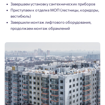
Завершаем установку сантехнических приборов
Приступаем к отделке МОП (лестницы, коридоры,
вестибюль)
Завершили монтаж лифтового оборудования,
продолжаем монтаж обрамлений
Добро пожаловать в личный
Пожалуйста, оставьте ваши контакты и мы вам
кабинет
перезвоним.