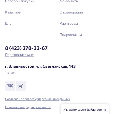
Выслать код повторно через 00:58.
Способы покупки
Документы
Телефон
Квартиры
О корпорации
Отправить
Блог
Риелторам
Подрядчикам
Нажимая кнопку «Отправить», вы даёте согласие на обработку
персональных данных.
8 (423) 278-32-67
Перезвоните мне
Подтвердить
г. Владивосток, ул. Светланская, 143
1 этаж
Согласие на обработку персональных данных
Политика конфиденциальности
Мы используем файлы cookie