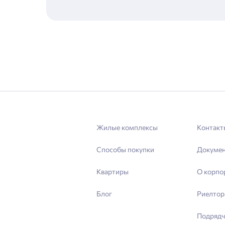
Жилые комплексы
Контакт
Способы покупки
Докуме
Квартиры
О корпо
Блог
Риелтор
Подрядч