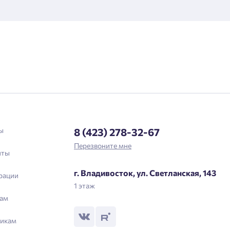
Подтвердить
ы
8 (423) 278-32-67
Перезвоните мне
нты
г. Владивосток, ул. Светланская, 143
рации
1 этаж
ам
икам