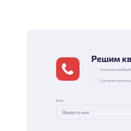
Решим кв
Согласен на обраб
Согласен получат
Имя