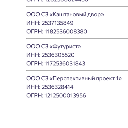
ООО СЗ «Каштановый двор»
ИНН: 2537135849
ОГРН: 1182536008380
ООО СЗ «Футурист»
Пожалу
ИНН: 2536305520
ОГРН: 1172536031843
Нет
Имя
ООО СЗ «Перспективный проект 1»
ИНН: 2536328414
ОГРН: 1212500013956
Согл
Сог