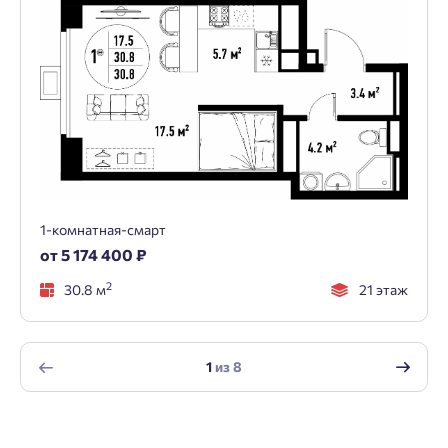
1-комнатная-смарт
от 5 174 400 ₽
2
30.8 м
21 этаж
1
из
8