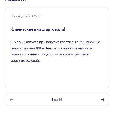
зарегистрироваться.
Согласен на обработку
персональных данных
Выслать код повторно через 00:58.
05 августа 2026 г.
Согласен получать информационную рассылку
Телефон
Клиентские дни стартовали!
Отправить
Отправить
С 5 по 25 августа при покупке квартиры в ЖК «Речные
кварталы» или ЖК «Центральный» вы получаете
Нажимая кнопку «Отправить», вы даёте согласие на обработку
гарантированный подарок — без розыгрышей и
персональных данных.
скрытых условий.
Подтвердить
1
из
14