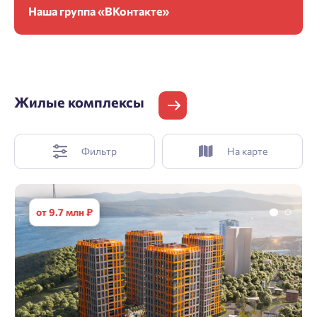
Наша группа «ВКонтакте»
Жилые комплексы
Фильтр
На карте
от 9.7 млн ₽
2
37.1
42.9
м
от
9.7 млн
₽
1
2
42.3
43.2
м
от
11 млн
₽
2