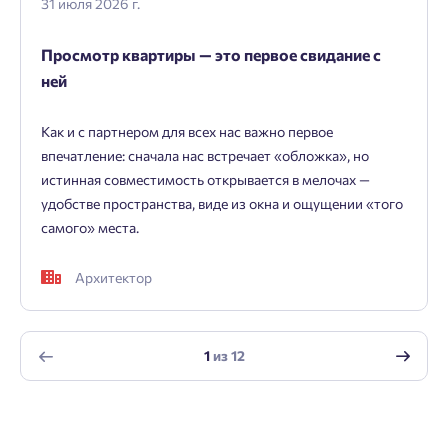
31 июля 2026 г.
Заявка на ипотеку
Просмотр квартиры — это первое свидание с
ней
Пожалуйста, оставьте ваши контакты и мы вам
перезвоним.
Как и с партнером для всех нас важно первое
впечатление: сначала нас встречает «обложка», но
Проект
истинная совместимость открывается в мелочах —
удобстве пространства, виде из окна и ощущении «того
самого» места.
TRADE IN
Фамилия
Добро пожаловать в личный
Пожалуйста, оставьте ваши контакты и мы вам
Архитектор
кабинет
перезвоним.
Оставить заявку
Выбор города
Добавляйте планировки в избранное
Имя
Имя
1
из
12
Имя
Нет времени выбирать?
Делитесь подборками
Краснодар
Пермь
Подбор квартиры за 3 минуты
Телефон
Телефон