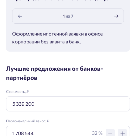
1
из
7
Оформление ипотечной заявки в офисе
Макс
корпорации без визита в банк.
ипот
Лучшие предложения от банков-
партнёров
Стоимость, ₽
Первоначальный взнос, ₽
32 %