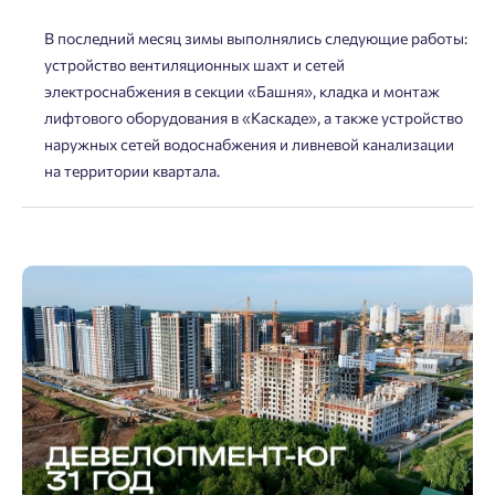
Нет времени выбирать?
В последний месяц зимы выполнялись следующие работы:
Делитесь подборками
Краснодар
устройство вентиляционных шахт и сетей
Пермь
Подбор квартиры за 3 минуты
электроснабжения в секции «Башня», кладка и монтаж
Телефон
Больше никаких паролей! Введите номер
Ростов-на-Дону
лифтового оборудования в «Каскаде», а также устройство
телефона, кликнув на кнопку «Войти» ниже
наружных сетей водоснабжения и ливневой канализации
Начать
Екатеринбург
и мы вышлем вам одноразовый код
на территории квартала.
Владивосток
подтверждения.
Согласен на обработку
персональных данных
Астрахань
Согласен получать информационную рассылку
Войти
Отправить
Личный кабинет
Личный кабинет
Введите номер телефона, чтобы войти или
Мы отправили код на номер .
зарегистрироваться.
Выслать код повторно через 00:58.
Телефон