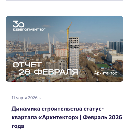
11 марта 2026 г.
Добро пожаловать в личный
Пожалуйста, оставьте ваши контакты и мы вам
Динамика строительства статус-
кабинет
перезвоним.
квартала «Архитектор» | Февраль 2026
Выбор города
года
Добавляйте планировки в избранное
Имя