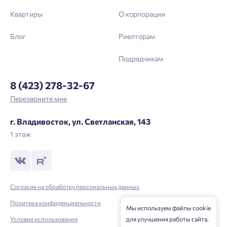
Телефон
Квартиры
О корпорации
Отправить
Блог
Риелторам
Подрядчикам
Нажимая кнопку «Отправить», вы даёте согласие на обработку
персональных данных.
8 (423) 278-32-67
Перезвоните мне
Подтвердить
г. Владивосток, ул. Светланская, 143
1 этаж
Согласие на обработку персональных данных
Политика конфиденциальности
Мы используем файлы cookie
Условия использования
для улучшения работы сайта.