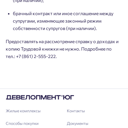
(при наличии);
Добавляйте планировки в избранное
Имя
брачный контракт или иное соглашение между
Нет времени выбирать?
Делитесь подборками
Краснодар
супругами, изменяющее законный режим
собственности супругов (при наличии).
Пермь
Подбор квартиры за 3 минуты
Телефон
Больше никаких паролей! Введите номер
Ростов-на-Дону
Предоставлять на рассмотрение справку о доходах и
телефона, кликнув на кнопку «Войти» ниже
Начать
Екатеринбург
копию Трудовой книжки не нужно. Подробнее по
и мы вышлем вам одноразовый код
тел.: +7 (861) 2-555-222.
Владивосток
подтверждения.
Согласен на обработку
персональных данных
Астрахань
Согласен получать информационную рассылку
Войти
Отправить
Личный кабинет
Личный кабинет
Введите номер телефона, чтобы войти или
Мы отправили код на номер .
Жилые комплексы
Контакты
зарегистрироваться.
Способы покупки
Документы
Выслать код повторно через 00:58.