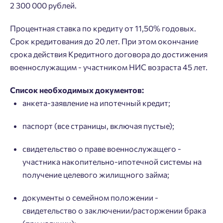
2 300 000 рублей.
Процентная ставка по кредиту от 11,50% годовых.
Срок кредитования до 20 лет. При этом окончание
срока действия Кредитного договора до достижения
военнослужащим - участником НИС возраста 45 лет.
Список необходимых документов:
анкета-заявление на ипотечный кредит;
паспорт (все страницы, включая пустые);
свидетельство о праве военнослужащего -
участника накопительно-ипотечной системы на
получение целевого жилищного займа;
Добро пожаловать в личный
Пожалуйста, оставьте ваши контакты и мы вам
документы о семейном положении -
кабинет
перезвоним.
свидетельство о заключении/расторжении брака
Выбор города