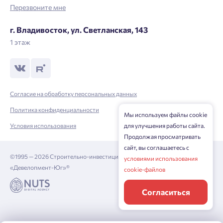
Перезвоните мне
Нажимая кнопку «Отправить», вы даёте согласие на обработку
г. Владивосток, ул. Светланская, 143
персональных данных.
1 этаж
Подтвердить
Согласие на обработку персональных данных
Политика конфиденциальности
Мы используем файлы cookie
Условия использования
для улучшения работы сайта.
Продолжая просматривать
сайт, вы соглашаетесь с
©1995 — 2026 Строительно-инвестиционная корпорация
условиями использования
«Девелопмент-Юг»®
cookie-файлов
Согласиться