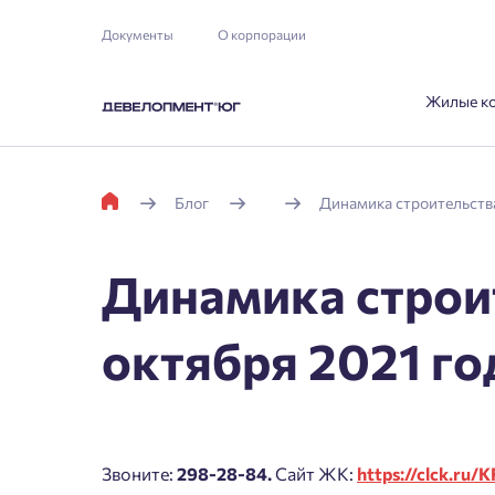
Документы
О корпорации
Жилые к
Блог
Динамика строительства
Динамика строит
октября 2021 го
Звоните:
298-
28-84.
Сайт ЖК:
https://clck.ru/