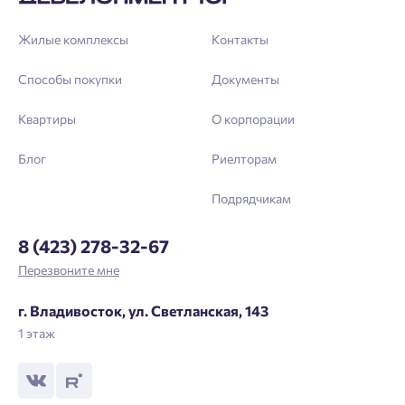
зарегистрироваться.
Жилые комплексы
Контакты
Выслать код повторно через 00:58.
Телефон
Способы покупки
Документы
Отправить
Квартиры
О корпорации
Блог
Риелторам
Нажимая кнопку «Отправить», вы даёте согласие на обработку
персональных данных.
Подрядчикам
8 (423) 278-32-67
Подтвердить
Перезвоните мне
г. Владивосток, ул. Светланская, 143
1 этаж