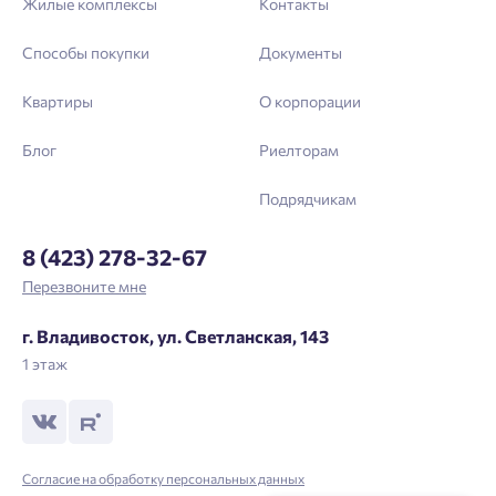
Жилые комплексы
Контакты
Выслать код повторно через 00:58.
Способы покупки
Документы
Телефон
Квартиры
О корпорации
Отправить
Блог
Риелторам
Нажимая кнопку «Отправить», вы даёте согласие на обработку
Подрядчикам
персональных данных.
8 (423) 278-32-67
Перезвоните мне
Подтвердить
г. Владивосток, ул. Светланская, 143
1 этаж
Согласие на обработку персональных данных