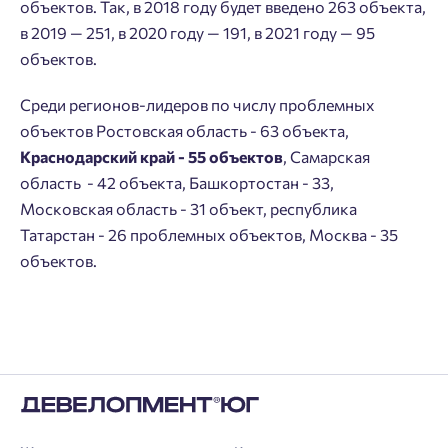
кабинет
перезвоним.
объектов. Так, в 2018 году будет введено 263 объекта,
Выбор города
в 2019 — 251, в 2020 году — 191, в 2021 году — 95
Добавляйте планировки в избранное
Имя
объектов.
Нет времени выбирать?
Делитесь подборками
Краснодар
Среди регионов-лидеров по числу проблемных
объектов Ростовская область - 63 объекта,
Пермь
Подбор квартиры за 3 минуты
Телефон
Краснодарский край - 55 объектов
, Самарская
Больше никаких паролей! Введите номер
Ростов-на-Дону
область - 42 объекта, Башкортостан - 33,
телефона, кликнув на кнопку «Войти» ниже
Начать
Екатеринбург
Московская область - 31 объект, республика
и мы вышлем вам одноразовый код
Владивосток
Татарстан - 26 проблемных объектов, Москва - 35
подтверждения.
Согласен на обработку
персональных данных
объектов.
Астрахань
Согласен получать информационную рассылку
Войти
Отправить
Личный кабинет
Личный кабинет
Введите номер телефона, чтобы войти или
Мы отправили код на номер .
зарегистрироваться.