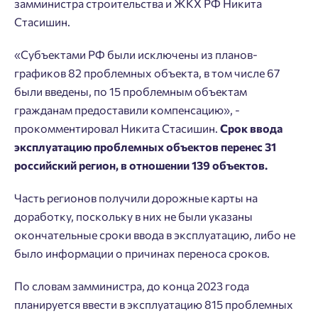
замминистра строительства и ЖКХ РФ Никита
Стасишин.
«Субъектами РФ были исключены из планов-
графиков 82 проблемных объекта, в том числе 67
были введены, по 15 проблемным объектам
гражданам предоставили компенсацию», -
прокомментировал Никита Стасишин.
Срок ввода
эксплуатацию проблемных объектов перенес 31
российский регион, в отношении 139 объектов.
Часть регионов получили дорожные карты на
доработку, поскольку в них не были указаны
окончательные сроки ввода в эксплуатацию, либо не
было информации о причинах переноса сроков.
По словам замминистра, до конца 2023 года
Добро пожаловать в личный
Пожалуйста, оставьте ваши контакты и мы вам
планируется ввести в эксплуатацию 815 проблемных