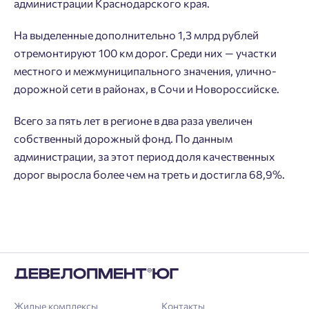
администрации Краснодарского края.
На выделенные дополнительно 1,3 млрд рублей
отремонтируют 100 км дорог. Среди них — участки
местного и межмуниципального значения, улично-
дорожной сети в районах, в Сочи и Новороссийске.
Всего за пять лет в регионе в два раза увеличен
Добро пожаловать в личный
Пожалуйста, оставьте ваши контакты и мы вам
собственный дорожный фонд. По данным
кабинет
перезвоним.
администрации, за этот период доля качественных
Выбор города
дорог выросла более чем на треть и достигла 68,9%.
Добавляйте планировки в избранное
Имя
Нет времени выбирать?
Делитесь подборками
Краснодар
Пермь
Подбор квартиры за 3 минуты
Телефон
Больше никаких паролей! Введите номер
Ростов-на-Дону
телефона, кликнув на кнопку «Войти» ниже
Начать
Екатеринбург
и мы вышлем вам одноразовый код
Жилые комплексы
Контакты