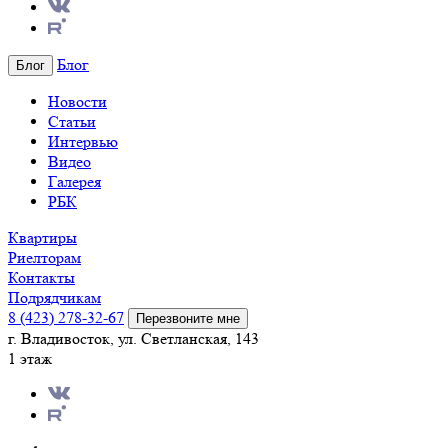
Блог
Блог
Новости
Статьи
Интервью
Видео
Галерея
РБК
Квартиры
Риелторам
Контакты
Подрядчикам
8 (423) 278-32-67
Перезвоните мне
г. Владивосток, ул. Светланская, 143
1 этаж