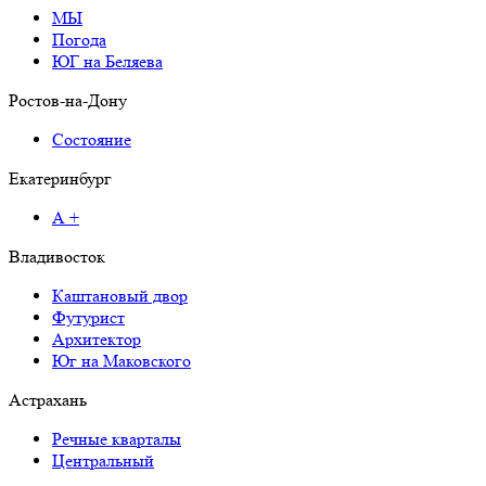
МЫ
Погода
ЮГ на Беляева
Ростов-на-Дону
Состояние
Екатеринбург
А +
Владивосток
Каштановый двор
Футурист
Архитектор
Юг на Маковского
Астрахань
Речные кварталы
Центральный