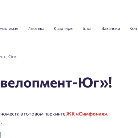
омплексы
Ипотека
Квартиры
Блог
Вакансии
Кон
ент-Юг»!
евелопмент-Юг»!
номеста в готовом паркинге
ЖК «Симфония»
.
.