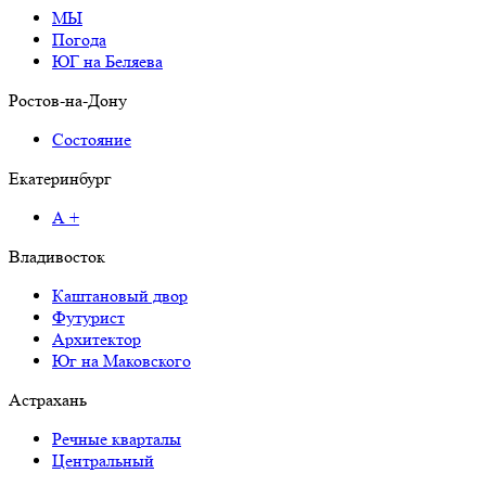
МЫ
Погода
ЮГ на Беляева
Ростов-на-Дону
Состояние
Екатеринбург
А +
Владивосток
Каштановый двор
Футурист
Архитектор
Юг на Маковского
Астрахань
Речные кварталы
Центральный