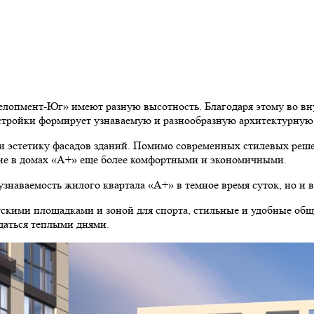
елопмент-Юг» имеют разную высотность. Благодаря этому во вн
астройки формирует узнаваемую и разнообразную архитектурную 
и эстетику фасадов зданий. Помимо современных стилевых реше
ие в домах «А+» еще более комфортными и экономичными.
узнаваемость жилого квартала «А+» в темное время суток, но и 
тскими площадками и зоной для спорта, стильные и удобные общ
ждаться теплыми днями.