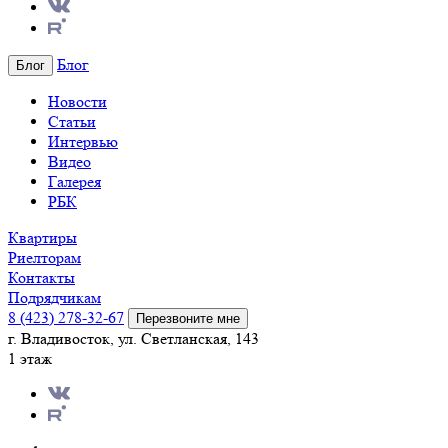
Блог
Блог
Новости
Статьи
Интервью
Видео
Галерея
РБК
Квартиры
Риелторам
Контакты
Подрядчикам
8 (423) 278-32-67
Перезвоните мне
г. Владивосток, ул. Светланская, 143
1 этаж