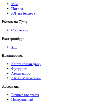
МЫ
Погода
ЮГ на Беляева
Ростов-на-Дону
Состояние
Екатеринбург
А +
Владивосток
Каштановый двор
Футурист
Архитектор
Юг на Маковского
Астрахань
Речные кварталы
Центральный