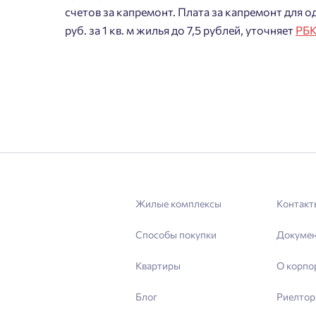
счетов за капремонт. Плата за капремонт для о
руб. за 1 кв. м жилья до 7,5 рублей, уточняет
РБ
Жилые комплексы
Контакт
Способы покупки
Докуме
Квартиры
О корпо
Блог
Риелтор