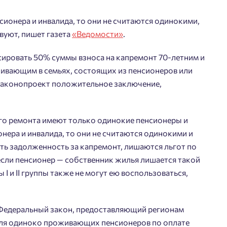
сионера и инвалида, то они не считаются одинокими,
вуют, пишет газета
«Ведомости»
.
сировать 50% суммы взноса на капремонт 70-летним и
Добро пожаловать в
ивающим в семьях, состоящих из пенсионеров или
личный кабинет
на законопроект положительное заключение,
Выбор города
йста, оставьте ваши контакты и мы вам перезвоним.
 времени выбирать?
ого ремонта имеют только одинокие пенсионеры и
Добавляйте планировки в избранное
Телефон
онера и инвалида, то они не считаются одинокими и
Краснодар
есть задолженность за капремонт, лишаются льгот по
Делитесь подборками
если пенсионер — собственник жилья лишается такой
Подбор квартиры за 3 минуты
Пермь
I и II группы также не могут ею воспользоваться,
Ростов-на-Дону
Больше никаких паролей! Введите номер
асен на обработку
персональных данных
телефона, кликнув на кнопку «Войти» ниже
Екатеринбург
Начать
ласен получать информационную рассылку
и мы вышлем вам одноразовый код
у Федеральный закон, предоставляющий регионам
Владивосток
подтверждения.
для одиноко проживающих пенсионеров по оплате