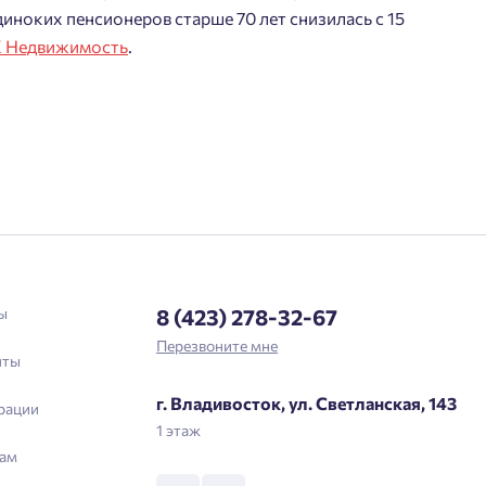
Астрахань
диноких пенсионеров старше 70 лет снизилась с 15
Отправить
К
Недвижимость
.
Войти
Личный кабинет
Личный кабинет
Введите номер телефона, чтобы войти или
Мы отправили код на номер .
зарегистрироваться.
Выслать код повторно через 00:58.
Телефон
ы
8 (423) 278-32-67
Перезвоните мне
Отправить
нты
г. Владивосток, ул. Светланская, 143
рации
Нажимая кнопку «Отправить», вы даёте согласие на обработку
1 этаж
персональных данных.
ам