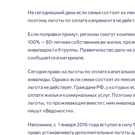
На сегодняшний день если семья состоит из пен
поэтому льготы по оплате капремонта не дейст
Если поправки примут, регионы смогут компен
100% — 80-летним собственникам жилья, прож
инвалидов I и II группы. Правительство дало 
сообщается в материале.
Пожалу
Нет
Сегодня право на льготы по оплате капитальн
Имя
инвалиды. Однако если семья состоит из пенси
льгота не действует. Граждане РФ, у которых 
оплате жилья и коммунальных услуг. Поэтому 
льготы, то проживающие вместе с ним инвалиды 
Согл
пишут «Ведомости».
Сог
Напомним, с 1 января 2016 года вступил в сил
право устанавливать дополнительные льготы 