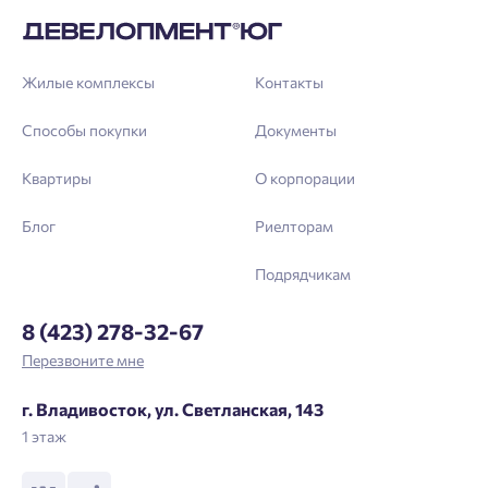
зарегистрироваться.
Выслать код повторно через 00:58.
Жилые комплексы
Контакты
Телефон
Способы покупки
Документы
Отправить
Квартиры
О корпорации
Нажимая кнопку «Отправить», вы даёте согласие на обработку
Блог
Риелторам
персональных данных.
Подрядчикам
Подтвердить
8 (423) 278-32-67
Перезвоните мне
г. Владивосток, ул. Светланская, 143
1 этаж