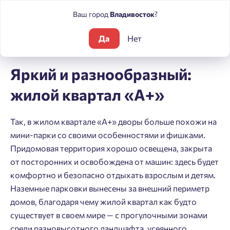
Ваш город
Владивосток
?
Да
Нет
Блог
Статьи
Яркий и разнообразный: жилой квартал «А+»
Яркий и разнообразный:
жилой квартал «А+»
Так, в жилом квартале «А+» дворы больше похожи на
мини-парки со своими особенностями и фишками.
Придомовая территория хорошо освещена, закрыта
от посторонних и освобождена от машин: здесь будет
комфортно и безопасно отдыхать взрослым и детям.
Наземные парковки вынесены за внешний периметр
домов, благодаря чему жилой квартал как будто
существует в своем мире — с прогулочными зонами
среди разновысотного ландшафта, усеянного