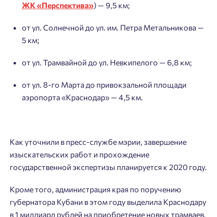
ЖК «Перспектива»
) — 9,5 км;
от ул. Солнечной до ул. им. Петра Метальникова —
5 км;
от ул. Трамвайной до ул. Невкипелого — 6,8 км;
от ул. 8-го Марта до привокзальной площади
аэропорта «Краснодар» — 4,5 км.
Как уточнили в пресс-службе мэрии, завершение
изыскательских работ и прохождение
государственной экспертизы планируется к 2020 году.
Добро пожаловать в личный
Пожалуйста, оставьте ваши контакты и мы вам
Кроме того, администрация края по поручению
кабинет
перезвоним.
губернатора Кубани в этом году выделила Краснодару
Выбор города
Добавляйте планировки в избранное
в 1 миллиард рублей на приобретение новых трамваев.
Имя