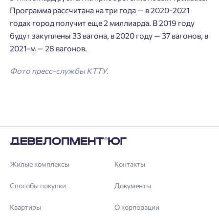
Программа рассчитана на три года — в 2020-2021
Нет времени выбирать?
Делитесь подборками
Краснодар
годах город получит еще 2 миллиарда. В 2019 году
будут закуплены 33 вагона, в 2020 году — 37 вагонов, в
Пермь
Подбор квартиры за 3 минуты
Телефон
2021-м — 28 вагонов.
Больше никаких паролей! Введите номер
Ростов-на-Дону
телефона, кликнув на кнопку «Войти» ниже
Начать
Екатеринбург
Фото пресс-службы КТТУ.
и мы вышлем вам одноразовый код
Владивосток
подтверждения.
Согласен на обработку
персональных данных
Астрахань
Согласен получать информационную рассылку
Войти
Отправить
Личный кабинет
Личный кабинет
Жилые комплексы
Контакты
Введите номер телефона, чтобы войти или
Мы отправили код на номер .
зарегистрироваться.
Способы покупки
Документы
Выслать код повторно через 00:58.
Квартиры
О корпорации
Телефон