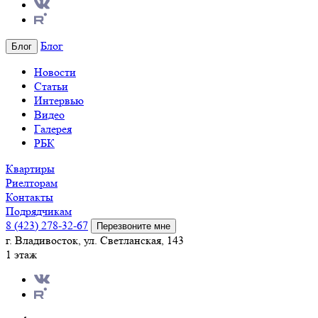
Блог
Блог
Новости
Статьи
Интервью
Видео
Галерея
РБК
Квартиры
Риелторам
Контакты
Подрядчикам
8 (423) 278-32-67
Перезвоните мне
г. Владивосток, ул. Светланская, 143
1 этаж