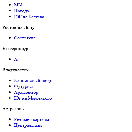
МЫ
Погода
ЮГ на Беляева
Ростов-на-Дону
Состояние
Екатеринбург
А +
Владивосток
Каштановый двор
Футурист
Архитектор
Юг на Маковского
Астрахань
Речные кварталы
Центральный