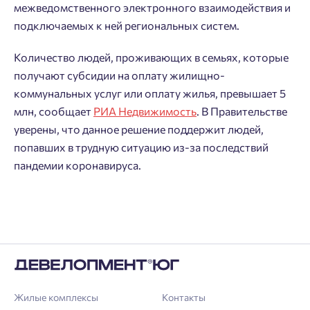
межведомственного электронного взаимодействия и
подключаемых к ней региональных систем.
Количество людей, проживающих в семьях, которые
получают субсидии на оплату жилищно-
коммунальных услуг или оплату жилья, превышает 5
млн, сообщает
РИА Недвижимость
. В Правительстве
Добро пожаловать в личный
уверены, что данное решение поддержит людей,
Пожалуйста, оставьте ваши контакты и мы вам
попавших в трудную ситуацию из-за последствий
кабинет
перезвоним.
пандемии коронавируса.
Выбор города
Добавляйте планировки в избранное
Имя
Нет времени выбирать?
Делитесь подборками
Краснодар
Пермь
Подбор квартиры за 3 минуты
Телефон
Больше никаких паролей! Введите номер
Ростов-на-Дону
телефона, кликнув на кнопку «Войти» ниже
Начать
Екатеринбург
и мы вышлем вам одноразовый код
Жилые комплексы
Контакты
Владивосток