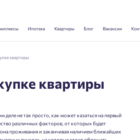
омплексы
Ипотека
Квартиры
Блог
Вакансии
Кон
купке квартиры
окупке квартиры
м деле не так просто, как может казаться на первый
ество различных факторов, от которых будет
йона проживания и заканчивая наличием ближайших
основных пунктах, на которые стоит обращать