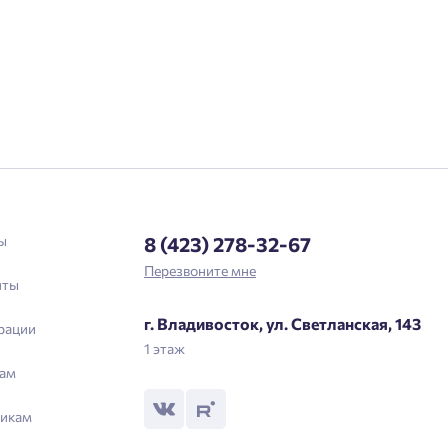
Телефон
Отправить
Нажимая кнопку «Отправить», вы даёте согласие на обработку
персональных данных.
Подтвердить
ы
8 (423) 278-32-67
Перезвоните мне
нты
г. Владивосток, ул. Светланская, 143
рации
1 этаж
ам
икам