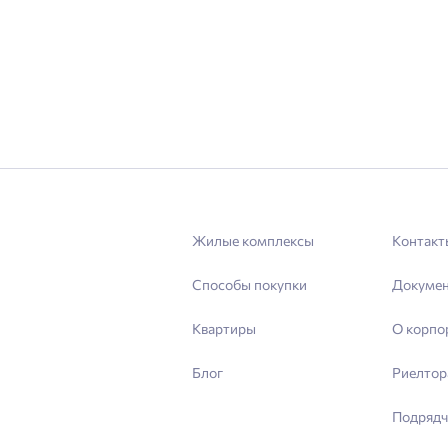
Жилые комплексы
Контакт
Способы покупки
Докуме
Квартиры
О корпо
Блог
Риелтор
Подрядч