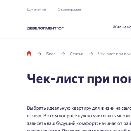
Документы
О корпорации
Жилые к
Блог
Статьи
Чек-лист при по
Чек-лист при п
Выбрать идеальную квартиру для жизни на само
взгляд. В этом вопросе нужно учитывать множ
зависеть ваш будущий комфорт: начиная от ра
супермаркетов. Рассказываем в карточках об 