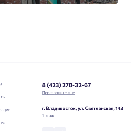
Выслать код повторно через 00:58.
Телефон
Отправить
Нажимая кнопку «Отправить», вы даёте согласие на обработку
персональных данных.
Подтвердить
ы
8 (423) 278-32-67
Перезвоните мне
нты
г. Владивосток, ул. Светланская, 143
рации
1 этаж
ам