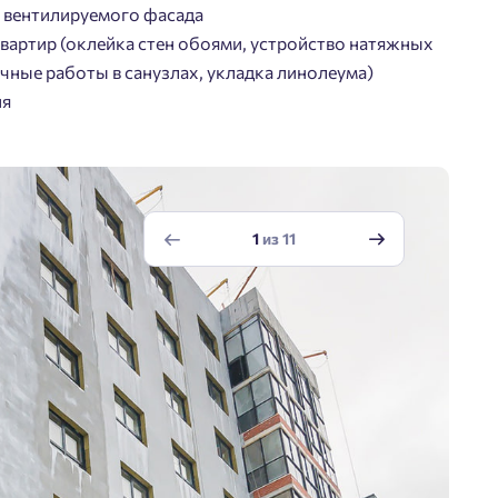
о вентилируемого фасада
вартир (оклейка стен обоями, устройство натяжных
чные работы в санузлах, укладка линолеума)
ия
1
из
11
Добро пожаловать в
личный кабинет
Выбор города
йста, оставьте ваши контакты и мы вам перезвоним.