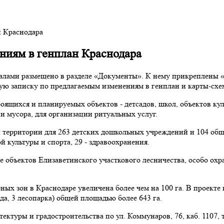
н Краснодара
ниям в генплан Краснодара
алами размещено в разделе «Документы». К нему прикреплены
ую записку по предлагаемым изменениям в генплан и карты-схе
ящихся и планируемых объектов - детсадов, школ, объектов кул
и мусора, для организации ритуальных услуг.
ы территории для 263 детских дошкольных учреждений и 104 об
ой культуры и спорта, 29 - здравоохранения.
 объектов Елизаветинского участкового лесничества, особо ох
х зон в Краснодаре увеличена более чем на 100 га. В проекте и
сада, 3 лесопарка) общей площадью более 643 га.
туры и градостроительства по ул. Коммунаров, 76, каб. 1107, те