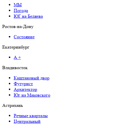
МЫ
Погода
ЮГ на Беляева
Ростов-на-Дону
Состояние
Екатеринбург
А +
Владивосток
Каштановый двор
Футурист
Архитектор
Юг на Маковского
Астрахань
Речные кварталы
Центральный