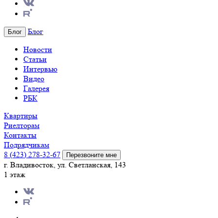
Блог
Блог
Новости
Статьи
Интервью
Видео
Галерея
РБК
Квартиры
Риелторам
Контакты
Подрядчикам
8 (423) 278-32-67
Перезвоните мне
г. Владивосток, ул. Светланская, 143
1 этаж