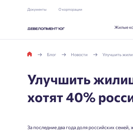
Документы
О корпорации
Жилые к
Блог
Новости
Улучшить жили
Улучшить жили
хотят 40% росс
За последние два года доля российских семей