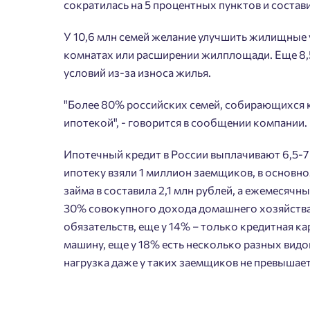
сократилась на 5 процентных пунктов и состав
У 10,6 млн семей желание улучшить жилищные 
комнатах или расширении жилплощади. Еще 8,
условий из-за износа жилья.
Пожалу
"Более 80% российских семей, собирающихся к
ипотекой", - говорится в сообщении компании.
Нет
Имя
Ипотечный кредит в России выплачивают 6,5-7 
ипотеку взяли 1 миллион заемщиков, в основно
займа в составила 2,1 млн рублей, а ежемесячн
30% совокупного дохода домашнего хозяйства
Согл
обязательств, еще у 14% – только кредитная кар
Сог
машину, еще у 18% есть несколько разных видов
нагрузка даже у таких заемщиков не превышае