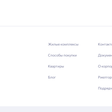
Жилые комплексы
Контакт
Способы покупки
Докуме
Квартиры
О корпо
Блог
Риелтор
Подрядч