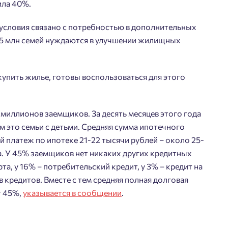
ила 40%.
условия связано с потребностью в дополнительных
Добро пожаловать в
5 млн семей нуждаются в улучшении жилищных
личный кабинет
Выбор города
йста, оставьте ваши контакты и мы вам перезвоним.
упить жилье, готовы воспользоваться для этого
 времени выбирать?
Добавляйте планировки в избранное
Телефон
миллионов заемщиков. За десять месяцев этого года
Краснодар
Делитесь подборками
м это семьи с детьми. Средняя сумма ипотечного
Подбор квартиры за 3 минуты
Пермь
ый платеж по ипотеке 21-22 тысячи рублей – около 25-
Ростов-на-Дону
Больше никаких паролей! Введите номер
. У 45% заемщиков нет никаких других кредитных
асен на обработку
персональных данных
телефона, кликнув на кнопку «Войти» ниже
та, у 16% – потребительский кредит, у 3% – кредит на
Екатеринбург
Начать
ласен получать информационную рассылку
и мы вышлем вам одноразовый код
 кредитов. Вместе с тем средняя полная долговая
Владивосток
подтверждения.
т 45%,
указывается в сообщении
.
Астрахань
Отправить