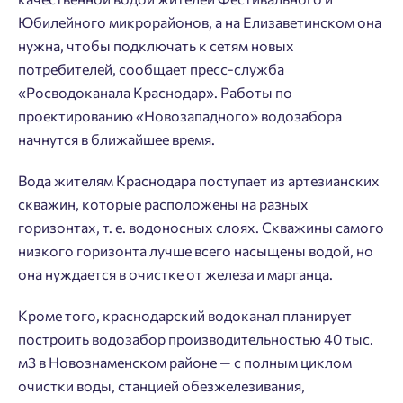
Юбилейного микрорайонов, а на Елизаветинском она
нужна, чтобы подключать к сетям новых
потребителей, сообщает пресс-служба
«Росводоканала Краснодар». Работы по
проектированию «Новозападного» водозабора
начнутся в ближайшее время.
Вода жителям Краснодара поступает из артезианских
скважин, которые расположены на разных
горизонтах, т. е. водоносных слоях. Скважины самого
низкого горизонта лучше всего насыщены водой, но
она нуждается в очистке от железа и марганца.
Добро пожаловать в личный
Пожалуйста, оставьте ваши контакты и мы вам
Кроме того, краснодарский водоканал планирует
кабинет
перезвоним.
построить водозабор производительностью 40 тыс.
Выбор города
м3 в Новознаменском районе — с полным циклом
Добавляйте планировки в избранное
Имя
очистки воды, станцией обезжелезивания,