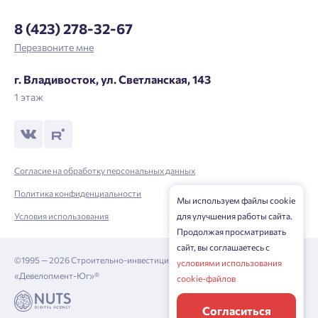
Отправить
8 (423) 278-32-67
Личный кабинет
Личный кабинет
Перезвоните мне
Введите номер телефона, чтобы войти или
Мы отправили код на номер ${ phone }.
г. Владивосток, ул. Светланская, 143
зарегистрироваться.
1 этаж
Выслать код повторно через 00:58.
Телефон
${ loginBtnText }
Согласие на обработку персональных данных
Политика конфиденциальности
Мы используем файлы cookie
Нажимая кнопку «Отправить», вы даёте согласие на обработку
Условия использования
для улучшения работы сайта.
персональных данных.
Продолжая просматривать
сайт, вы соглашаетесь с
©1995 — 2026 Строительно-инвестиционная корпорация
условиями использования
«Девелопмент-Юг»®
${ getCodeBtnText }
cookie-файлов
Согласиться