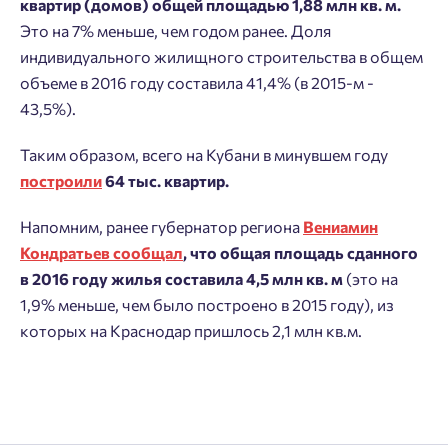
квартир (домов) общей площадью 1,88 млн кв. м.
Это на 7% меньше, чем годом ранее. Доля
индивидуального жилищного строительства в общем
объеме в 2016 году составила 41,4% (в 2015-м -
43,5%).
Таким образом, всего на Кубани в минувшем году
построили
64 тыс. квартир.
Напомним, ранее губернатор региона
Вениамин
Добро пожаловать в личный
Пожалуйста, оставьте ваши контакты и мы вам
Кондратьев сообщал
, что общая площадь сданного
кабинет
перезвоним.
в 2016 году жилья составила 4,5 млн кв. м
(это на
Выбор города
1,9% меньше, чем было построено в 2015 году), из
Добавляйте планировки в избранное
Имя
которых на Краснодар пришлось 2,1 млн кв.м.
Нет времени выбирать?
Делитесь подборками
Краснодар
Пермь
Подбор квартиры за 3 минуты
Телефон
Больше никаких паролей! Введите номер
Ростов-на-Дону