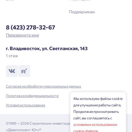
Войти
Отправить
Подрядчикам
Личный кабинет
Личный кабинет
8 (423) 278-32-67
Введите номер телефона, чтобы войти или
Мы отправили код на номер .
Перезвоните мне
зарегистрироваться.
г. Владивосток, ул. Светланская, 143
Выслать код повторно через 00:58.
1 этаж
Телефон
Отправить
Согласие на обработку персональных данных
Нажимая кнопку «Отправить», вы даёте согласие на обработку
Политика конфиденциальности
Мы используем файлы cookie
персональных данных.
Условия использования
для улучшения работы сайта.
Продолжая просматривать
сайт, вы соглашаетесь с
Подтвердить
©1995 — 2026 Строительно-инвестиционная корпорация
условиями использования
«Девелопмент-Юг»®
cookie-файлов