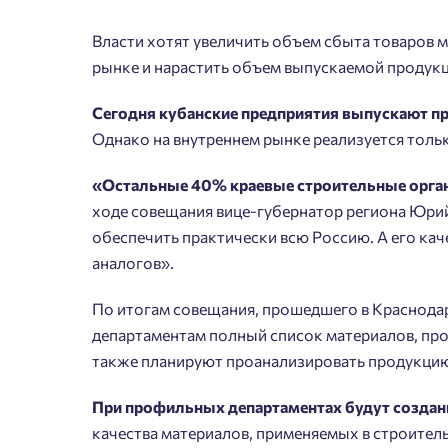
Власти хотят увеличить объем сбыта товаров
рынке и нарастить объем выпускаемой продукц
Сегодня кубанские предприятия выпускают п
Однако на внутреннем рынке реализуется толь
«Остальные 40% краевые строительные орга
ходе совещания вице-губернатор региона Юрий
обеспечить практически всю Россию. А его ка
аналогов».
Пожалу
По итогам совещания, прошедшего в Краснода
Нет
Имя
департаментам полный список материалов, про
также планируют проанализировать продукцию,
При профильных департаментах будут созда
качества материалов, применяемых в строите
Согл