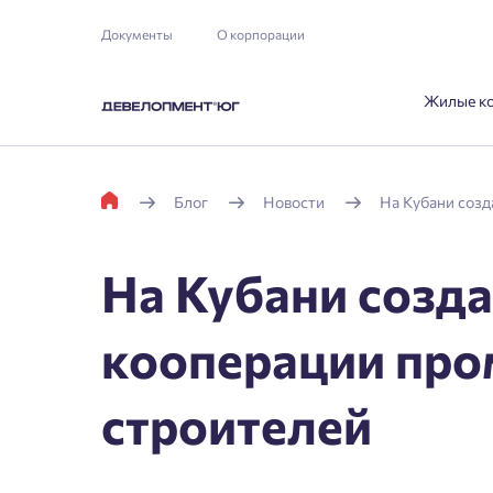
Документы
О корпорации
Жилые к
Блог
Новости
На Кубани соз
На Кубани созд
кооперации пр
строителей