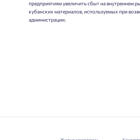
предприятиям увеличить сбыт на внутреннем р
Сог
кубанских материалов, используемых при возв
администрации.
Жилые комплексы
Контакт