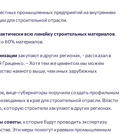
 местных промышленных предприятий на внутреннем
ии для строительной отрасли.
рактически всю линейку строительных материалов
.
ко 60% материалов.
низации
закупают в других регионах, - рассказал в
Добро пожаловать в
 Гриценко. – Хотя тем же цементом мы можем
чество намного выше, чем иных зарубежных
личный кабинет
Выбор города
йста, оставьте ваши контакты и мы вам перезвоним.
ре, вице-губернаторы поручили создать профильным
 времени выбирать?
Добавляйте планировки в избранное
Телефон
изводимых в крае для строительной отрасли. Власти
 которую строители закупают в других регионах.
Краснодар
Делитесь подборками
Подбор квартиры за 3 минуты
Пермь
ны советы
, которые будут проводить экспертизу
Ростов-на-Дону
льстве. Эти меры помогут краевым промышленным
Больше никаких паролей! Введите номер
асен на обработку
персональных данных