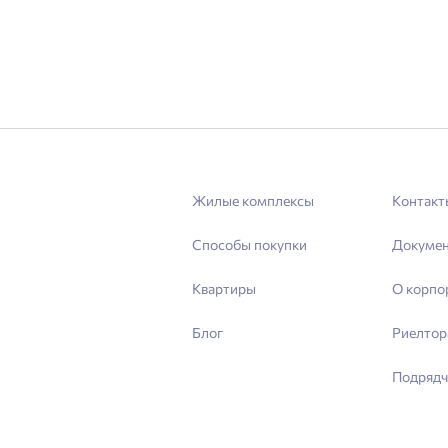
Жилые комплексы
Контакт
Способы покупки
Докуме
Квартиры
О корпо
Блог
Риелтор
Подрядч