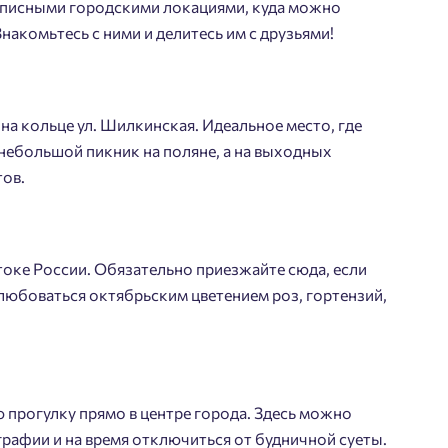
вописными городскими локациями, куда можно
Знакомьтесь с ними и делитесь им с друзьями!
 на кольце ул. Шилкинская. Идеальное место, где
небольшой пикник на поляне, а на выходных
ов.
оке России. Обязательно приезжайте сюда, если
олюбоваться октябрьским цветением роз, гортензий,
ю прогулку прямо в центре города. Здесь можно
графии и на время отключиться от будничной суеты.