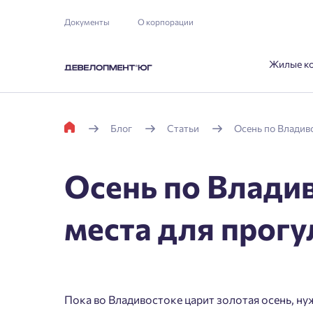
Документы
О корпорации
Жилые к
Блог
Статьи
Осень по Владиво
Осень по Влади
места для прогу
Пока во Владивостоке царит золотая осень, н