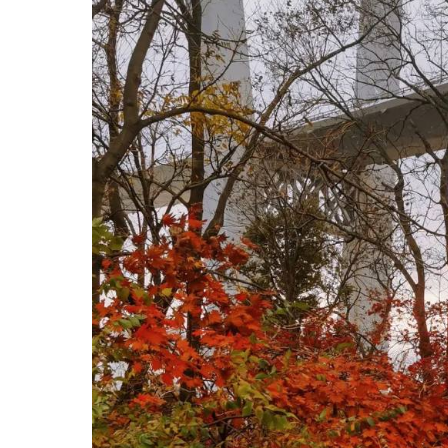
Согл
Сог