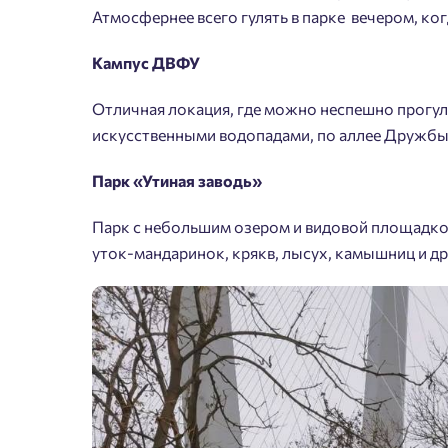
Атмосфернее всего гулять в парке вечером, ко
Кампус ДВФУ
Отличная локация, где можно неспешно прогуля
искусственными водопадами, по аллее Дружбы 
Парк «Утиная заводь»
Парк с небольшим озером и видовой площадк
уток-мандаринок, крякв, лысух, камышниц и др
Пожалу
Нет
Имя