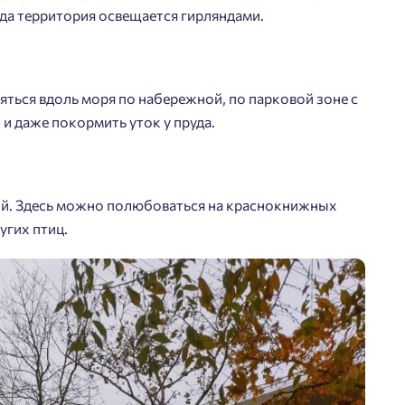
гда территория освещается гирляндами.
ться вдоль моря по набережной, по парковой зоне с
и даже покормить уток у пруда.
ой. Здесь можно полюбоваться на краснокнижных
угих птиц.
Добро пожаловать в
личный кабинет
Выбор города
йста, оставьте ваши контакты и мы вам перезвоним.
 времени выбирать?
Добавляйте планировки в избранное
Телефон