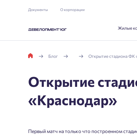
Документы
О корпорации
Жилые к
Блог
Открытие стадиона ФК 
Открытие стади
«Краснодар»
Первый матч на только что построенном стади