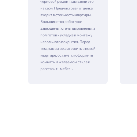
черновой ремонт, мы взяли это
на себя. Предчистовая отделка
входит в стоимость квартиры.
Большинство работ уже
Зая
завершены: стены выровнены, а
пол готов к укладке и монтажу
напольного покрытия. Перед
тем, как вы решите жить в новой
Пожалу
квартире, останется оформить
комнаты в желаемом стиле и
Проект
расставить мебель.
Выб
Фамилия
Пожалу
Нет
Имя
Имя