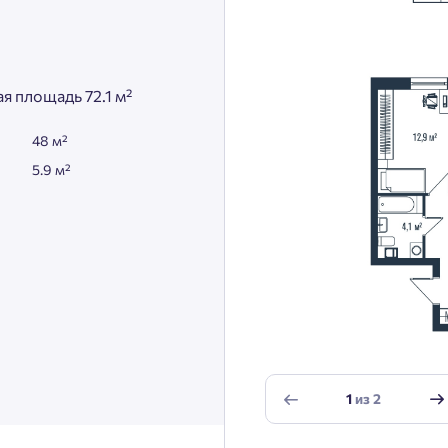
я площадь 72.1 м²
48 м²
5.9 м²
1
из
2