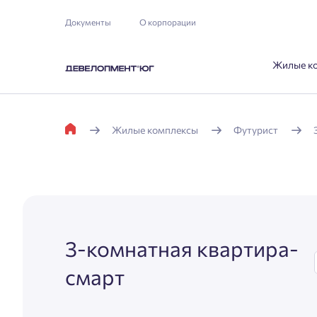
Документы
О корпорации
Жилые к
Жилые комплексы
Футурист
3-комнатная квартира-
смарт