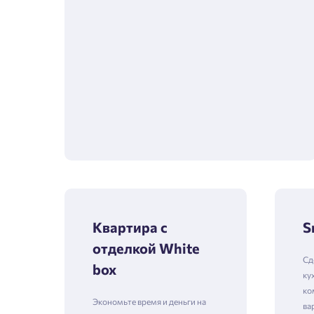
Квартира с
S
отделкой White
Сд
box
ку
ко
Экономьте время и деньги на
ва