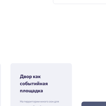
Двор как
событийная
площадка
На территории много зон для