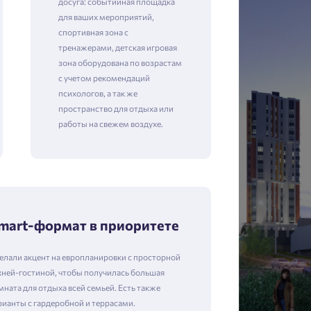
досуга: событийная площадка
для ваших мероприятий,
спортивная зона с
тренажерами, детская игровая
зона оборудована по возрастам
с учетом рекомендаций
психологов, а так же
пространство для отдыха или
работы на свежем воздухе.
mart-формат в приоритете
елали акцент на европланировки с просторной
хней-гостиной, чтобы получилась большая
мната для отдыха всей семьей. Есть также
рианты с гардеробной и террасами.