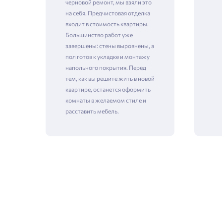
черновой ремонт, мы взяли это
на себя. Предчистовая отделка
входит в стоимость квартиры.
Большинство работ уже
Зая
завершены: стены выровнены, а
пол готов к укладке и монтажу
напольного покрытия. Перед
тем, как вы решите жить в новой
Пожалу
квартире, останется оформить
комнаты в желаемом стиле и
Проект
расставить мебель.
Выб
Фамилия
Пожалу
Нет
Имя
Имя