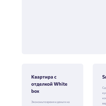
Квартира с
S
отделкой White
Сд
box
ку
ко
Экономьте время и деньги на
ва