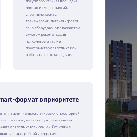
досуга: событийная площадка
для ваших мероприятий,
спортивная зона с
тренажерами, детская игровая
зона оборудована по возрастам
с учетом рекомендаций
психологов, а так же
пространство для отдыха или
работы на свежем воздухе.
mart-формат в приоритете
елали акцент на европланировки с просторной
хней-гостиной, чтобы получилась большая
мната для отдыха всей семьей. Есть также
рианты с гардеробной и террасами.