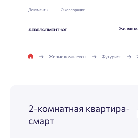
Документы
О корпорации
Жилые к
Жилые комплексы
Футурист
2-комнатная квартира-
смарт