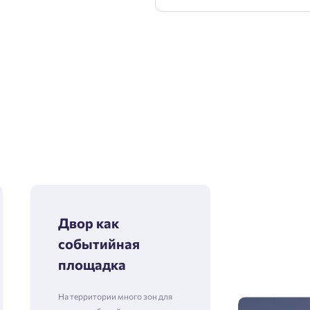
Двор как
событийная
площадка
На территории много зон для