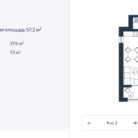
я площадь 57.2 м²
37.9 м²
7.5 м²
1
из
2