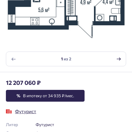
1
из
2
12 207 060 ₽
%
В ипотеку от 34 935 ₽/мес.
Футурист
Литер
Футурист