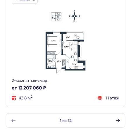
2-комнатная-смарт
от 12 207 060 ₽
2
43.8 м
11 этаж
1
из
12