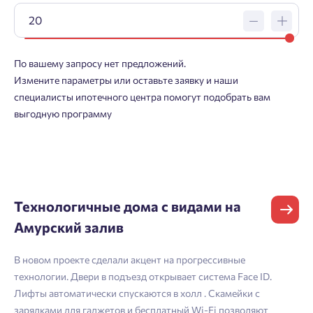
Нет времени выбирать?
Делитесь подборками
Краснодар
Пермь
Подбор квартиры за 3 минуты
Телефон
Больше никаких паролей! Введите номер
Отчество
Ростов-на-Дону
По вашему запросу нет предложений.
телефона, кликнув на кнопку «Войти» ниже
Начать
Екатеринбург
Измените параметры или оставьте заявку и наши
и мы вышлем вам одноразовый код
специалисты ипотечного центра помогут подобрать вам
Владивосток
подтверждения.
Согласен на обработку
персональных данных
выгодную программу
Телефон
Астрахань
Согласен получать информационную рассылку
Войти
Отправить
Личный кабинет
Личный кабинет
Email
Технологичные дома с видами на
Введите номер телефона, чтобы войти или
Мы отправили код на номер .
Амурский залив
зарегистрироваться.
Согласен на обработку
персональных данных
В новом проекте сделали акцент на прогрессивные
Выслать код повторно через 00:58.
технологии. Двери в подъезд открывает система Face ID.
Согласен получать информационную рассылку
Телефон
Лифты автоматически спускаются в холл . Скамейки с
зарядками для гаджетов и бесплатный Wi-Fi позволяют
Отправить