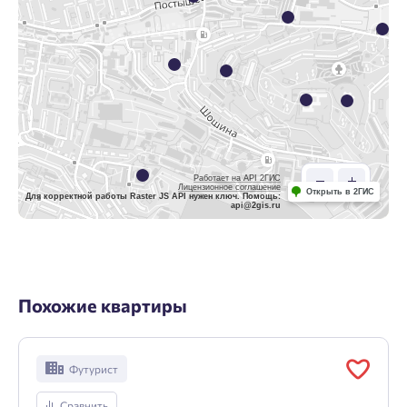
Работает на API 2ГИС
Лицензионное соглашение
Открыть в 2ГИС
Для корректной работы Raster JS API нужен ключ. Помощь:
api@2gis.ru
Похожие квартиры
Футурист
Сравнить