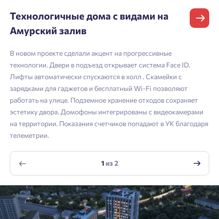
Владивосток
подтверждения.
Согласен на обработку
персональных данных
Технологичные дома с видами на
Телефон
Астрахань
Согласен получать информационную рассылку
Амурский залив
Войти
Отправить
В новом проекте сделали акцент на прогрессивные
Личный кабинет
Личный кабинет
технологии. Двери в подъезд открывает система Face ID.
Email
Лифты автоматически спускаются в холл . Скамейки с
зарядками для гаджетов и бесплатный Wi-Fi позволяют
Введите номер телефона, чтобы войти или
Мы отправили код на номер .
работать на улице. Подземное хранение отходов сохраняет
зарегистрироваться.
Согласен на обработку
персональных данных
эстетику двора. Домофоны интегрированы с видеокамерами
Выслать код повторно через 00:58.
на территории. Показания счетчиков попадают в УК благодаря
Согласен получать информационную рассылку
Телефон
телеметрии.
Отправить
Отправить
1
из
2
Нажимая кнопку «Отправить», вы даёте согласие на обработку
персональных данных.