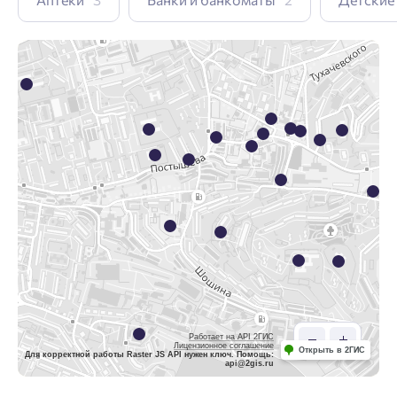
Работает на API 2ГИС
Лицензионное соглашение
Открыть в 2ГИС
Для корректной работы Raster JS API нужен ключ. Помощь:
api@2gis.ru