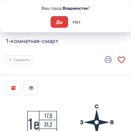
Ваш город
Владивосток
?
Да
Нет
Жилые комплексы
Футурист
1-комнатная-смарт
1-комнатная-смарт
Сравнить