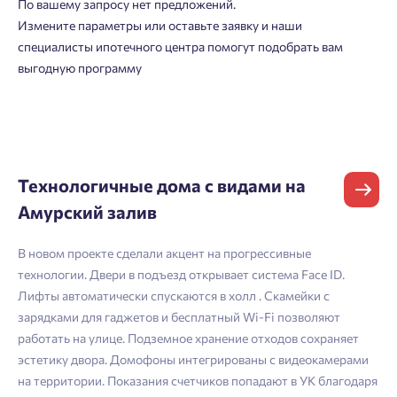
По вашему запросу нет предложений.
Измените параметры или оставьте заявку и наши
специалисты ипотечного центра помогут подобрать вам
Фамилия
Добро пожаловать в личный
Пожалуйста, оставьте ваши контакты и мы вам
выгодную программу
кабинет
перезвоним.
Выбор города
Добавляйте планировки в избранное
Имя
Имя
Нет времени выбирать?
Делитесь подборками
Краснодар
Технологичные дома с видами на
Пермь
Подбор квартиры за 3 минуты
Амурский залив
Телефон
Больше никаких паролей! Введите номер
Отчество
Ростов-на-Дону
телефона, кликнув на кнопку «Войти» ниже
В новом проекте сделали акцент на прогрессивные
Начать
Екатеринбург
и мы вышлем вам одноразовый код
технологии. Двери в подъезд открывает система Face ID.
Владивосток
подтверждения.
Согласен на обработку
персональных данных
Лифты автоматически спускаются в холл . Скамейки с
Телефон
Астрахань
зарядками для гаджетов и бесплатный Wi-Fi позволяют
Согласен получать информационную рассылку
работать на улице. Подземное хранение отходов сохраняет
эстетику двора. Домофоны интегрированы с видеокамерами
Войти
Отправить
на территории. Показания счетчиков попадают в УК благодаря
Личный кабинет
Личный кабинет
Email