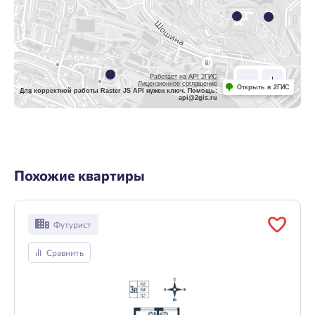
Работает на API 2ГИС
Лицензионное соглашение
Открыть в 2ГИС
Для корректной работы Raster JS API нужен ключ. Помощь:
api@2gis.ru
Похожие квартиры
Футурист
Сравнить