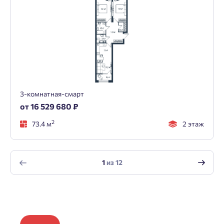
3-комнатная-смарт
от 16 529 680 ₽
2
73.4 м
2 этаж
1
из
12