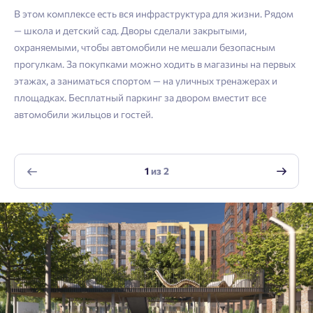
Владивосток
подтверждения.
В этом комплексе есть вся инфраструктура для жизни. Рядом
Согласен на обработку
персональных данных
— школа и детский сад. Дворы сделали закрытыми,
Астрахань
Согласен получать информационную рассылку
Телефон
охраняемыми, чтобы автомобили не мешали безопасным
прогулкам. За покупками можно ходить в магазины на первых
Войти
Отправить
этажах, а заниматься спортом — на уличных тренажерах и
Личный кабинет
Личный кабинет
площадках. Бесплатный паркинг за двором вместит все
Email
автомобили жильцов и гостей.
Введите номер телефона, чтобы войти или
Мы отправили код на номер .
зарегистрироваться.
1
из
2
Выслать код повторно через 00:58.
Согласен на обработку
персональных данных
Телефон
Согласен получать информационную рассылку
Отправить
Отправить
Нажимая кнопку «Отправить», вы даёте согласие на обработку
персональных данных.