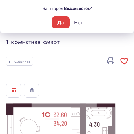
Ваш город
Владивосток
?
Да
Нет
Жилые комплексы
А +
1-комнатная-смарт
1-комнатная-смарт
Сравнить