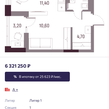
6 321 250 ₽
%
В ипотеку от 25 623 ₽/мес.
А +
Литер
Литер 1
Секция
1