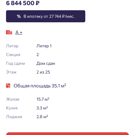
6 844 500 ₽
%
В ипотеку от 27 744 ₽/мес.
А +
Литер
Литер 1
Секция
2
Год сдачи
Дом сдан
Этаж
2 из 25
Общая площадь 35.1 м²
Жилая
15.7 м²
Кухня
3.3 м²
Лоджия
2.8 м²