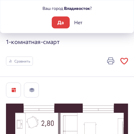
Ваш город
Владивосток
?
Да
Нет
Жилые комплексы
А +
1-комнатная-смарт
1-комнатная-смарт
Сравнить