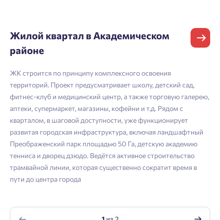
телефона, кликнув на кнопку «Войти» ниже
Начать
Екатеринбург
и мы вышлем вам одноразовый код
Владивосток
подтверждения.
Жилой квартал в Академическом
Согласен на обработку
персональных данных
Телефон
Астрахань
районе
Согласен получать информационную рассылку
Войти
ЖК строится по принципу комплексного освоения
Отправить
территорий. Проект предусматривает школу, детский сад,
Личный кабинет
Личный кабинет
Email
фитнес-клуб и медицинский центр, а также торговую галерею,
аптеки, супермаркет, магазины, кофейни и т.д. Рядом с
Введите номер телефона, чтобы войти или
Мы отправили код на номер .
кварталом, в шаговой доступности, уже функционирует
зарегистрироваться.
развитая городская инфраструктура, включая ландшафтный
Согласен на обработку
персональных данных
Преображенский парк площадью 50 Га, детскую академию
Выслать код повторно через 00:58.
Согласен получать информационную рассылку
тенниса и дворец дзюдо. Ведётся активное строительство
Телефон
трамвайной линии, которая существенно сократит время в
пути до центра города
Отправить
Отправить
Нажимая кнопку «Отправить», вы даёте согласие на обработку
1
из
2