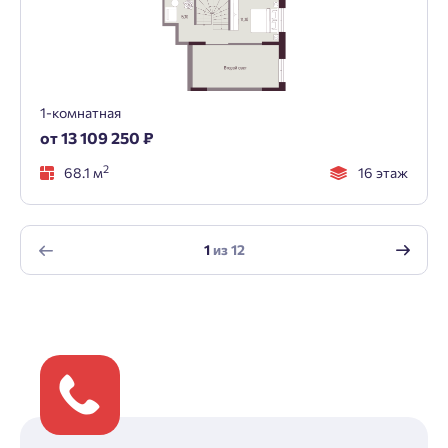
1-комнатная
от 13 109 250 ₽
2
68.1 м
16 этаж
1
из
12