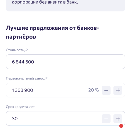
корпорации без визита в банк.
ипот
Лучшие предложения от банков-
партнёров
Стоимость, ₽
Первоначальный взнос, ₽
20 %
Срок кредита, лет