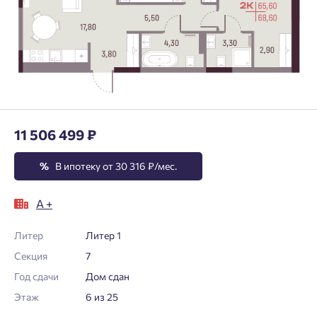
11 506 499 ₽
%
В ипотеку от 30 316 ₽/мес.
А +
Литер
Литер 1
Секция
7
Год сдачи
Дом сдан
Этаж
6 из 25