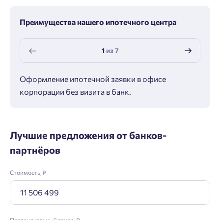
Преимущества нашего ипотечного центра
1
из
7
Оформление ипотечной заявки в офисе
Макс
корпорации без визита в банк.
ипот
Лучшие предложения от банков-
партнёров
Стоимость, ₽