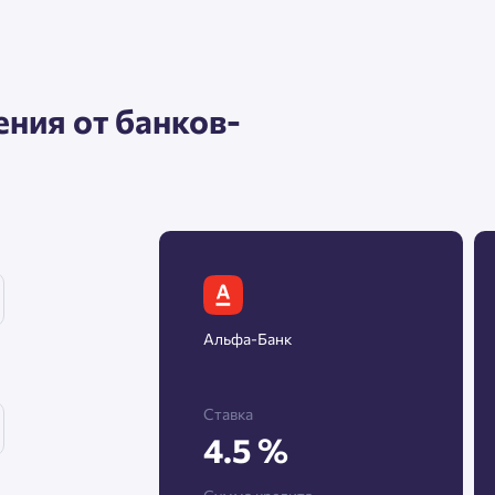
Нажимая кнопку «Отправить», вы даёте согласие на обработку
персональных данных.
ния от банков-
${ getCodeBtnText }
Альфа-Банк
Ставка
4.5 %