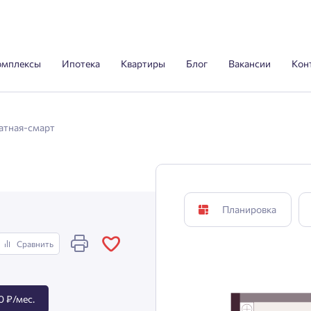
омплексы
Ипотека
Квартиры
Блог
Вакансии
Кон
атная-смарт
Планировка
Сравнить
0 ₽/мес.