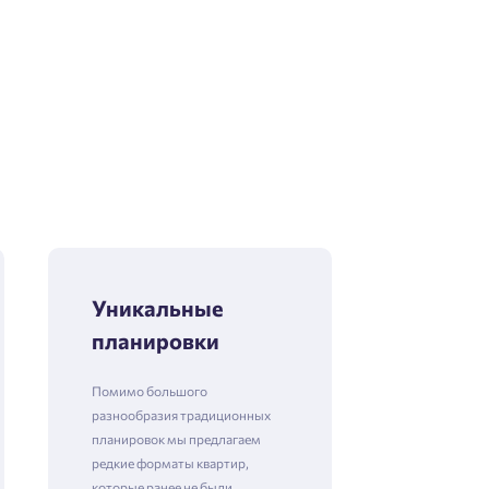
Уникальные
планировки
Помимо большого
разнообразия традиционных
планировок мы предлагаем
редкие форматы квартир,
которые ранее не были