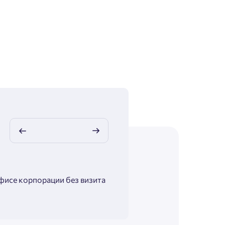
фисе корпорации без визита
Максимальная помощь в подб