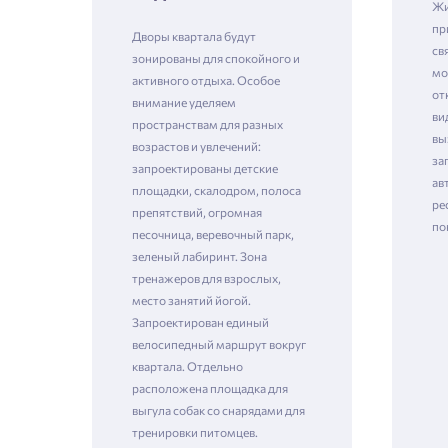
Жи
пр
Дворы квартала будут
св
зонированы для спокойного и
мо
Зая
активного отдыха. Особое
от
внимание уделяем
ви
пространствам для разных
вы
возрастов и увлечений:
за
Пожалу
запроектированы детские
ав
площадки, скалодром, полоса
ре
Проект
препятствий, огромная
по
песочница, веревочный парк,
зеленый лабиринт. Зона
тренажеров для взрослых,
место занятий йогой.
Фамилия
Запроектирован единый
Пожалу
велосипедный маршрут вокруг
Нет
квартала. Отдельно
Имя
расположена площадка для
Имя
выгула собак со снарядами для
тренировки питомцев.