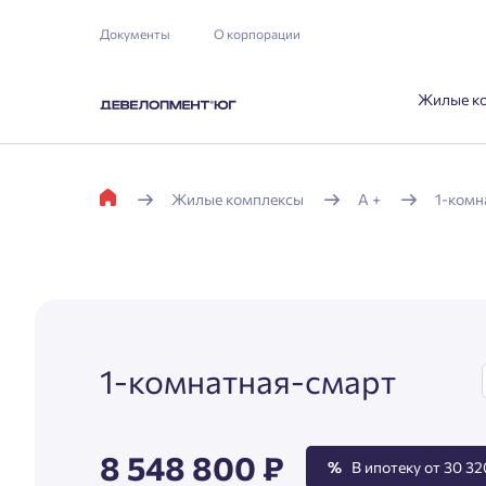
Документы
О корпорации
Жилые к
Жилые комплексы
А +
1-комн
1-комнатная-смарт
8 548 800 ₽
%
В ипотеку от 30 32