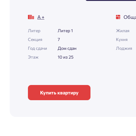
А +
Обща
Литер
Литер 1
Жилая
Секция
7
Кухня
Год сдачи
Дом сдан
Лоджия
Этаж
10 из 25
Купить квартиру