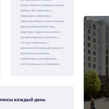
представлены в Академическом
районе. Это квартиры с
террасами, квартиры с
увеличенной высотой потолков,
двухуровневые квартиры,
квартиры с двумя санузлами, с
окнами в ванных комнатах, с
мастер-спальнями, с
увеличенной шириной комнат, с
витражными окнами,
кабинетами, мастерскими,
постирочными и кладовыми.
люсы каждый день