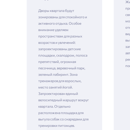
Жи
пр
Дворы квартала будут
св
зонированы для спокойного и
мо
Зая
активного отдыха. Особое
от
внимание уделяем
ви
пространствам для разных
вы
возрастов и увлечений:
за
Пожалу
запроектированы детские
ав
площадки, скалодром, полоса
ре
Проект
препятствий, огромная
по
песочница, веревочный парк,
Выб
зеленый лабиринт. Зона
тренажеров для взрослых,
место занятий йогой.
Фамилия
Запроектирован единый
Пожалу
велосипедный маршрут вокруг
Нет
квартала. Отдельно
Имя
расположена площадка для
Имя
выгула собак со снарядами для
тренировки питомцев.