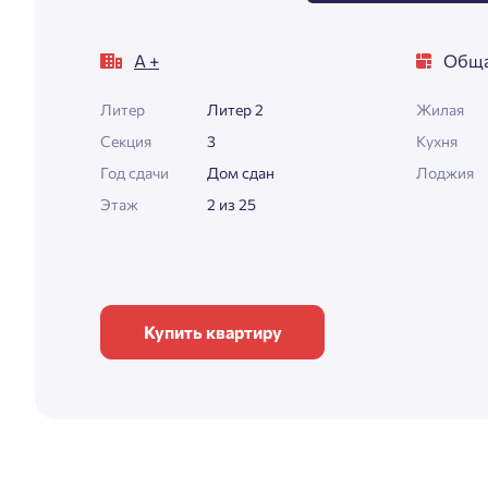
А +
Обща
Литер
Литер 2
Жилая
Секция
3
Кухня
Год сдачи
Дом сдан
Лоджия
Этаж
2 из 25
Купить квартиру