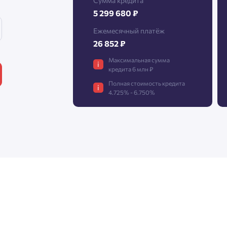
Сумма кредита
5 299 680 ₽
Ежемесячный платёж
26 852 ₽
Максимальная сумма
i
кредита 6 млн ₽
Полная стоимость кредита
i
4.725% - 6.750%