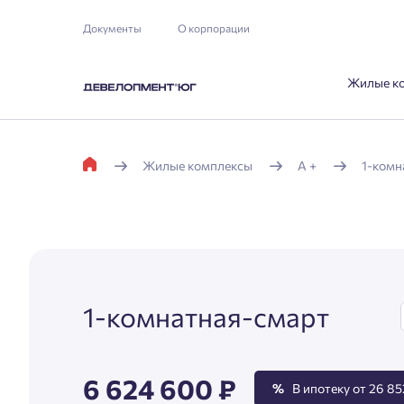
Документы
О корпорации
Жилые к
Жилые комплексы
А +
1-комн
1-комнатная-смарт
6 624 600 ₽
%
В ипотеку от 26 85