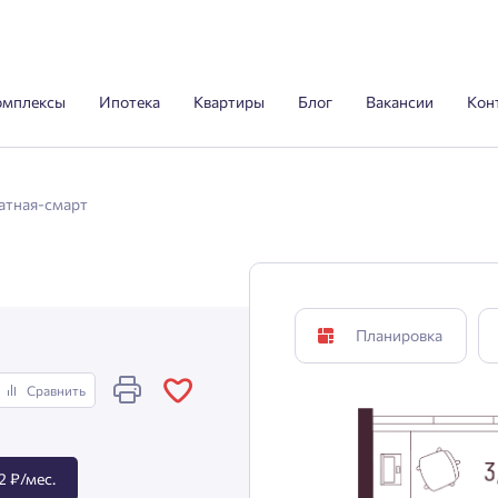
омплексы
Ипотека
Квартиры
Блог
Вакансии
Кон
атная-смарт
Планировка
Сравнить
2 ₽/мес.