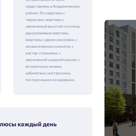
представлены в Академическом
районе. Это квартиры с
террасами, квартиры с
увеличенной высотой потолков,
двухуровневые квартиры,
квартиры с двумя санузлами, с
окнами в ванных комнатах, с
мастер-спальнями, с
увеличенной шириной комнат, с
витражными окнами,
кабинетами, мастерскими,
постирочными и кладовыми.
люсы каждый день