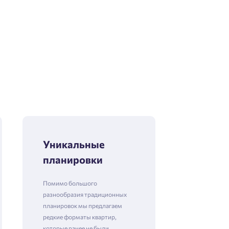
Уникальные
планировки
Помимо большого
разнообразия традиционных
планировок мы предлагаем
редкие форматы квартир,
которые ранее не были