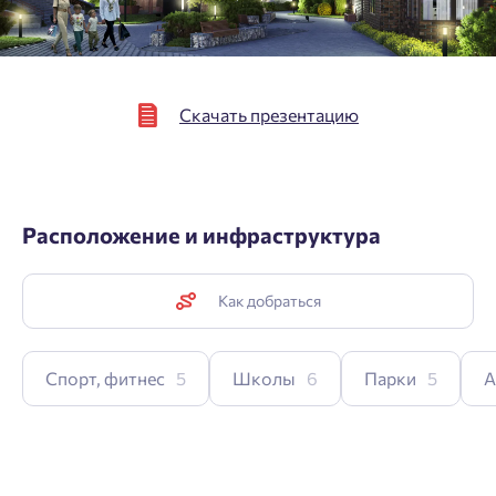
Скачать презентацию
Расположение и инфраструктура
Как добраться
Спорт, фитнес
5
Школы
6
Парки
5
А