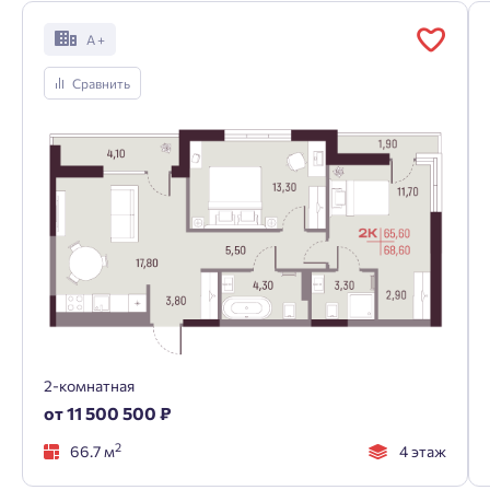
А +
Сравнить
2-комнатная
от 11 500 500 ₽
2
66.7 м
4 этаж