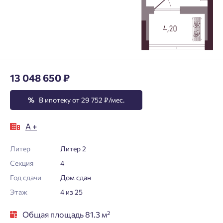
13 048 650 ₽
%
В ипотеку от 29 752 ₽/мес.
А +
Литер
Литер 2
Секция
4
Год сдачи
Дом сдан
Этаж
4 из 25
Общая площадь 81.3 м²