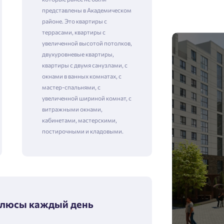
представлены в Академическом
районе. Это квартиры с
террасами, квартиры с
увеличенной высотой потолков,
двухуровневые квартиры,
квартиры с двумя санузлами, с
окнами в ванных комнатах, с
мастер-спальнями, с
увеличенной шириной комнат, с
витражными окнами,
кабинетами, мастерскими,
постирочными и кладовыми.
люсы каждый день