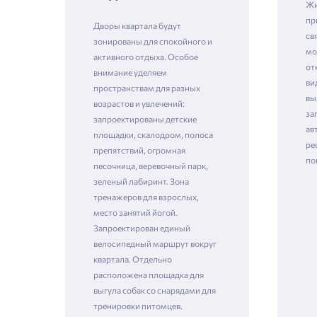
Жи
пр
Дворы квартала будут
св
зонированы для спокойного и
мо
Зая
активного отдыха. Особое
от
внимание уделяем
ви
пространствам для разных
вы
возрастов и увлечений:
за
Пожалу
запроектированы детские
ав
площадки, скалодром, полоса
ре
Проект
препятствий, огромная
по
песочница, веревочный парк,
Выб
зеленый лабиринт. Зона
тренажеров для взрослых,
место занятий йогой.
Фамилия
Запроектирован единый
Пожалу
велосипедный маршрут вокруг
Нет
квартала. Отдельно
Имя
расположена площадка для
Имя
выгула собак со снарядами для
тренировки питомцев.