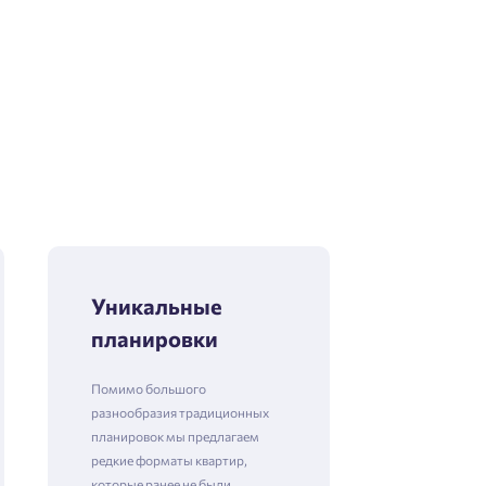
Уникальные
планировки
Помимо большого
разнообразия традиционных
планировок мы предлагаем
редкие форматы квартир,
которые ранее не были