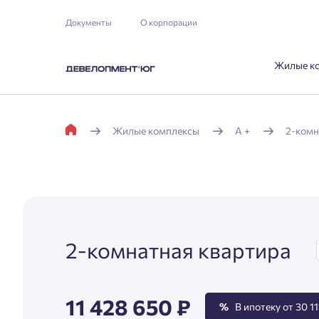
Документы
О корпорации
Жилые к
Жилые комплексы
А +
2-комн
2-комнатная квартира
11 428 650 ₽
%
В ипотеку от 30 11