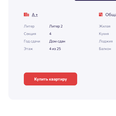
А +
Обща
Литер
Литер 2
Жилая
Секция
4
Кухня
Год сдачи
Дом сдан
Лоджия
Этаж
4 из 25
Балкон
Купить квартиру