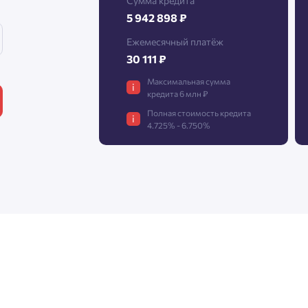
Сумма кредита
5 942 898 ₽
Ежемесячный платёж
30 111 ₽
Максимальная сумма
i
кредита 6 млн ₽
Полная стоимость кредита
i
4.725% - 6.750%