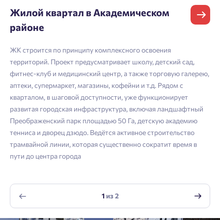
Начать
Екатеринбург
и мы вышлем вам одноразовый код
Жилой квартал в Академическом
Владивосток
подтверждения.
Согласен на обработку
персональных данных
районе
Телефон
Астрахань
Согласен получать информационную рассылку
ЖК строится по принципу комплексного освоения
Войти
территорий. Проект предусматривает школу, детский сад,
Отправить
фитнес-клуб и медицинский центр, а также торговую галерею,
Личный кабинет
Личный кабинет
Email
аптеки, супермаркет, магазины, кофейни и т.д. Рядом с
кварталом, в шаговой доступности, уже функционирует
Введите номер телефона, чтобы войти или
Мы отправили код на номер .
развитая городская инфраструктура, включая ландшафтный
зарегистрироваться.
Преображенский парк площадью 50 Га, детскую академию
Согласен на обработку
персональных данных
тенниса и дворец дзюдо. Ведётся активное строительство
Выслать код повторно через 00:58.
Согласен получать информационную рассылку
трамвайной линии, которая существенно сократит время в
Телефон
пути до центра города
Отправить
Отправить
1
из
2
Нажимая кнопку «Отправить», вы даёте согласие на обработку
персональных данных.