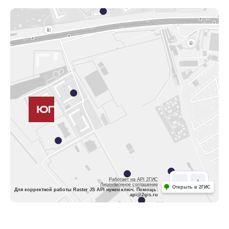
Работает на API 2ГИС
Лицензионное соглашение
Открыть в 2ГИС
Для корректной работы Raster JS API нужен ключ. Помощь:
api@2gis.ru