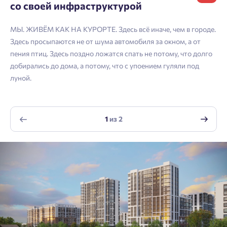
подтверждения.
Согласен на обработку
персональных данных
со своей инфраструктурой
Телефон
Астрахань
Согласен получать информационную рассылку
МЫ. ЖИВЁМ КАК НА КУРОРТЕ. Здесь всё иначе, чем в городе.
Войти
Здесь просыпаются не от шума автомобиля за окном, а от
Отправить
пения птиц. Здесь поздно ложатся спать не потому, что долго
Личный кабинет
Личный кабинет
Email
добирались до дома, а потому, что с упоением гуляли под
луной.
Введите номер телефона, чтобы войти или
Мы отправили код на номер .
зарегистрироваться.
Согласен на обработку
персональных данных
Выслать код повторно через 00:58.
1
из
2
Согласен получать информационную рассылку
Телефон
Отправить
Отправить
Нажимая кнопку «Отправить», вы даёте согласие на обработку
персональных данных.