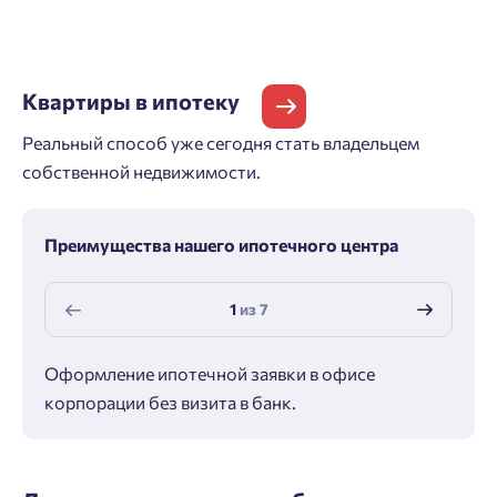
Квартиры
в ипотеку
Реальный способ уже сегодня стать владельцем
собственной недвижимости.
Преимущества нашего ипотечного центра
1
из
7
Оформление ипотечной заявки в офисе
Макс
корпорации без визита в банк.
ипот