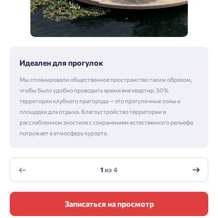
Идеален для прогулок
Мы спланировали общественное пространство таким образом,
чтобы было удобно проводить время вне квартир. 50%
территории клубного пригорода — это прогулочные зоны и
площадки для отдыха. Благоустройство территории в
расслабленном экостиле с сохранением естественного рельефа
погружает в атмосферу курорта.
1
из
4
Записаться на просмотр