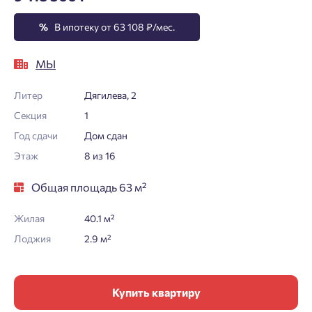
%
В ипотеку от 63 108 ₽/мес.
МЫ
Литер
Дягилева, 2
Секция
1
Год сдачи
Дом сдан
Этаж
8 из 16
Общая площадь 63 м²
Жилая
40.1 м²
Лоджия
2.9 м²
Купить квартиру