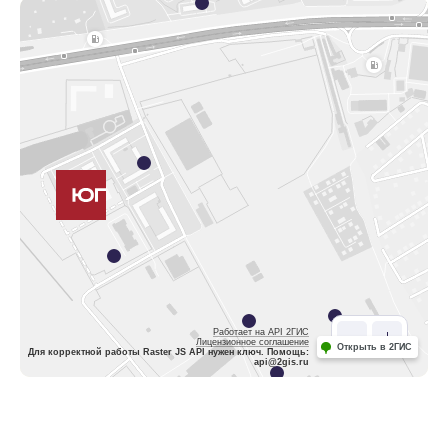
Работает на API 2ГИС
Лицензионное соглашение
Открыть в 2ГИС
Для корректной работы Raster JS API нужен ключ. Помощь:
api@2gis.ru