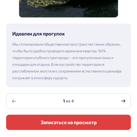
Идеален для прогулок
Мы спланировали общественное пространство таким образом,
чтобы было удобно проводить время вне квартир. 50%
территории клубного пригорода — это прогулочные зоны и
площадки для отдыха. Благоустройство территории в
расслабленном экостиле с сохранением естественного рельефа
погружает в атмосферу курорта.
1
из
4
Записаться на просмотр