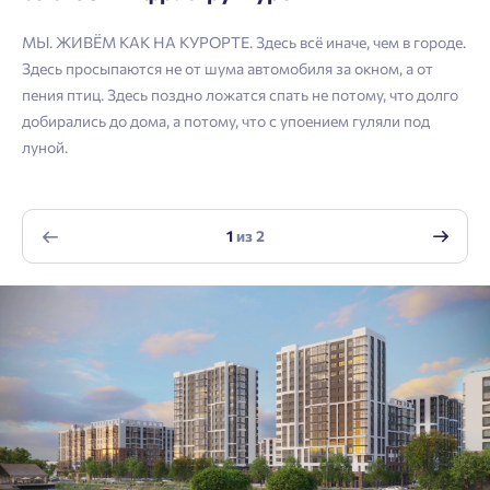
Телефон
Астрахань
Согласен получать информационную рассылку
МЫ. ЖИВЁМ КАК НА КУРОРТЕ. Здесь всё иначе, чем в городе.
Здесь просыпаются не от шума автомобиля за окном, а от
Войти
Отправить
пения птиц. Здесь поздно ложатся спать не потому, что долго
Личный кабинет
Личный кабинет
Email
добирались до дома, а потому, что с упоением гуляли под
луной.
Введите номер телефона, чтобы войти или
Мы отправили код на номер .
зарегистрироваться.
Согласен на обработку
персональных данных
1
из
2
Выслать код повторно через 00:58.
Согласен получать информационную рассылку
Телефон
Отправить
Отправить
Нажимая кнопку «Отправить», вы даёте согласие на обработку
персональных данных.