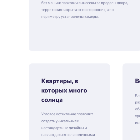
без машин: парковки вынесены за пределы двора,
территория закрыта от посторонних, а по
периметру установлены камеры.
Квартиры, в
В
которых много
Кл
солнца
ра
об
Угловое остекление позволит
хр
создать уникальные и
ин
нестандартные дизайны и
наслаждаться великолепными