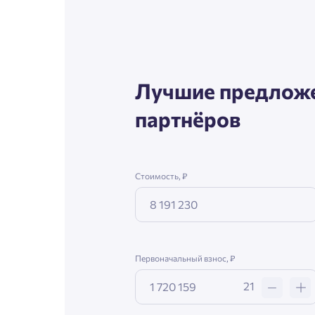
Согл
Телефон
Сог
Лучшие предложе
Email
партнёров
Согл
Стоимость, ₽
Сог
Первоначальный взнос, ₽
21