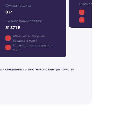
Ежемесячный платёж
Сумма кредита
0 ₽
i
i
Ежемесячный платёж
51 371 ₽
Максимальная сумма
i
кредита 15 млн ₽
Полная стоимость кредита
i
9.293
аши специалисты ипотечного центра помогут