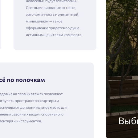
новоселье, будут впечатлены.
Светлые природные оттенки,
эргономичность и элегантный
минимализм — такое
оформление придется по душе
истинным ценителям комфорта.
сё по полочкам
адовые на первых этажах позволяют
згрузить пространство квартиры и
еспечивают дополнительное место для
анения сезонных вещей, спортивного
Выб
вентаря и инструментов.