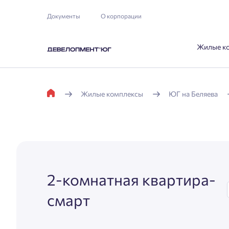
Документы
О корпорации
Жилые к
Жилые комплексы
ЮГ на Беляева
2-комнатная квартира-
смарт