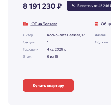
8 191 230 ₽
%
В ипотеку от 45 246 
ЮГ на Беляева
Обща
Литер
Космонавта Беляева, 17
Жилая
Секция
1
Лоджия
Год сдачи
4 кв. 2026 г.
Этаж
9 из 15
Купить квартиру