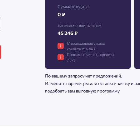
Сумма кредита
0 ₽
Нажимая кнопку «Отправить», вы даёте согласие на обработку
Ежемесячный платёж
персональных данных.
45 246 ₽
Максимальная сумма
i
кредита 15 млн ₽
Подтвердить
Полная стоимость кредита
i
7.875
По вашему запросу нет предложений.
Измените параметры или оставьте заявку и н
подобрать вам выгодную программу