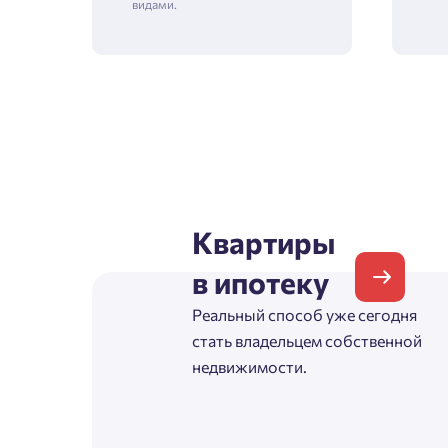
видами.
Зая
Пожалу
Проект
Квартиры
в ипотеку
Фамилия
Реальный способ уже сегодня
Пожалу
стать владельцем собственной
Нет
недвижимости.
Имя
Имя